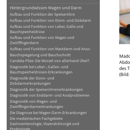
Hintergrundwissen Magen und Darm
Schwerpunkt Phytotherapie
Blut, Krebs und Infektionen
Anmessen
Neurologie
Aufbau und Funktion der Speiseröhre
Verleih
Haut, Haare und Nägel
Schwerpunkt Haut
Schmerz- und Schla
Aufbau und Funktion von Dünn- und Dickdarm
Aufbau und Funktion von Leber, Galle und
Bauchspeicheldrüse
Bargeldlose Zahlung
Psychische Erkrankungen
Sprachen
Frauenkrankheiten
Aufbau und Funktion von Magen und
Zwölffingerdarm
Aufbau und Funktion von Mastdarm und Anus
Bauchspiegelung und Bauchschnitt
Mädc
Candida-Pilze: Die Wurzel von allerhand Übel?
Abdom
Diagnostik bei Leber-, Gallen- und
des T
Bauchspeicheldrüsen-Erkrankungen
(Bild
Diagnostik der Dünn- und
Dickdarmerkrankungen
Diagnostik der Speiseröhrenerkrankungen
Diagnostik von Enddarm- und Analproblemen
Diagnostik von Magen- und
Zwölffingerdarmerkrankungen
Die Diagnose bei Magen-Darm-Erkrankungen
Die medizinischen Fachgebiete
Gastroenterologie, Viszeralchirurgie und
Proktologie