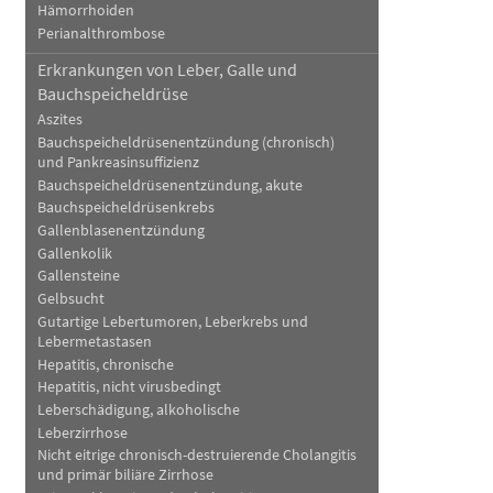
Hämorrhoiden
Perianalthrombose
Erkrankungen von Leber, Galle und
Bauchspeicheldrüse
Aszites
Bauchspeicheldrüsenentzündung (chronisch)
und Pankreasinsuffizienz
Bauchspeicheldrüsenentzündung, akute
Bauchspeicheldrüsenkrebs
Gallenblasenentzündung
Gallenkolik
Gallensteine
Gelbsucht
Gutartige Lebertumoren, Leberkrebs und
Lebermetastasen
Hepatitis, chronische
Hepatitis, nicht virusbedingt
Leberschädigung, alkoholische
Leberzirrhose
Nicht eitrige chronisch-destruierende Cholangitis
und primär biliäre Zirrhose