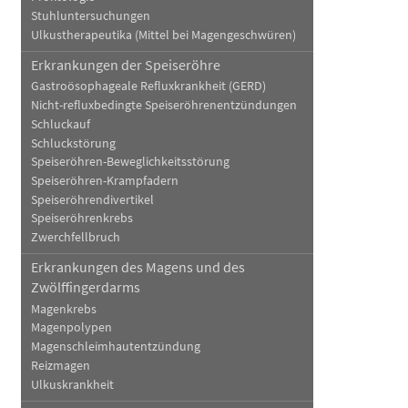
Stuhluntersuchungen
Ulkustherapeutika (Mittel bei Magengeschwüren)
Erkrankungen der Speiseröhre
Gastroösophageale Refluxkrankheit (GERD)
Nicht-refluxbedingte Speiseröhrenentzündungen
Schluckauf
Schluckstörung
Speiseröhren-Beweglichkeitsstörung
Speiseröhren-Krampfadern
Speiseröhrendivertikel
Speiseröhrenkrebs
Zwerchfellbruch
Erkrankungen des Magens und des
Zwölffingerdarms
Magenkrebs
Magenpolypen
Magenschleimhautentzündung
Reizmagen
Ulkuskrankheit