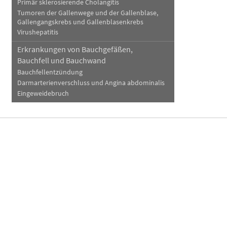
Primär sklerosierende Cholangitis
Tumoren der Gallenwege und der Gallenblase,
Gallengangskrebs und Gallenblasenkrebs
Virushepatitis
Erkrankungen von Bauchgefäßen,
Bauchfell und Bauchwand
Bauchfellentzündung
Darmarterienverschluss und Angina abdominalis
Eingeweidebruch